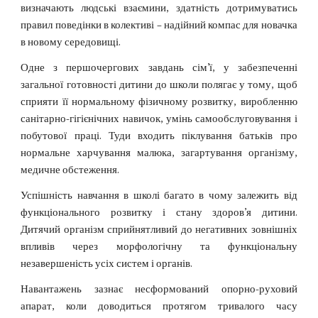
визначають людські взаємини, здатність дотримуватись
правил поведінки в колективі – надійний компас для новачка
в новому середовищі.
Одне з першочергових завдань сім’ї, у забезпеченні
загальної готовності дитини до школи полягає у тому, щоб
сприяти її нормальному фізичному розвитку, виробленню
санітарно-гігієнічних навичок, умінь самообслуговування і
побутової праці. Туди входить піклування батьків про
нормальне харчування малюка, загартування організму,
медичне обстеження.
Успішність навчання в школі багато в чому залежить від
функціонального розвитку і стану здоров’я дитини.
Дитячий організм сприйнятливий до негативних зовнішніх
впливів через морфологічну та функціональну
незавершеність усіх систем і органів.
Навантажень зазнає несформований опорно-руховий
апарат, коли доводиться протягом тривалого часу