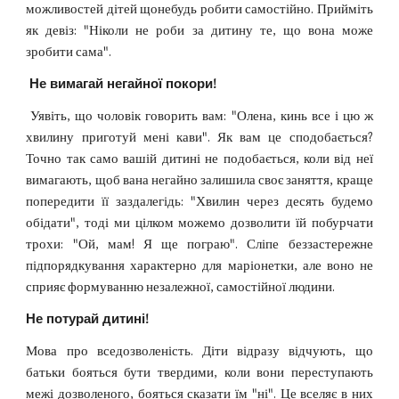
можливостей дітей щонебудь робити самостійно. Прийміть
як девіз: "Ніколи не роби за дитину те, що вона може
зробити сама".
Не вимагай негайної покори!
Уявіть, що чоловік говорить вам: "Олена, кинь все і цю ж
хвилину приготуй мені кави". Як вам це сподобається?
Точно так само вашій дитині не подобається, коли від неї
вимагають, щоб вана негайно залишила своє заняття, краще
попередити її заздалегідь: "Хвилин через десять будемо
обідати", тоді ми цілком можемо дозволити їй побурчати
трохи: "Ой, мам! Я ще пограю". Сліпе беззастережне
підпорядкування характерно для маріонетки, але воно не
сприяє формуванню незалежної, самостійної людини.
Не потурай дитині!
Мова про вседозволеність. Діти відразу відчують, що
батьки бояться бути твердими, коли вони переступають
межі дозволеного, бояться сказати їм "ні". Це вселяє в них