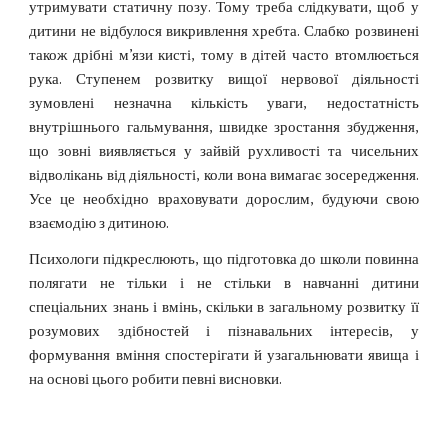
утримувати статичну позу. Тому треба слідкувати, щоб у
дитини не відбулося викривлення хребта. Слабко розвинені
також дрібні м’язи кисті, тому в дітей часто втомлюється
рука. Ступенем розвитку вищої нервової діяльності
зумовлені незначна кількість уваги, недостатність
внутрішнього гальмування, швидке зростання збудження,
що зовні виявляється у зайвій рухливості та чисельних
відволікань від діяльності, коли вона вимагає зосередження.
Усе це необхідно враховувати дорослим, будуючи свою
взаємодію з дитиною.
Психологи підкреслюють, що підготовка до школи повинна
полягати не тільки і не стільки в навчанні дитини
спеціальних знань і вмінь, скільки в загальному розвитку її
розумових здібностей і пізнавальних інтересів, у
формування вміння спостерігати й узагальнювати явища і
на основі цього робити певні висновки.