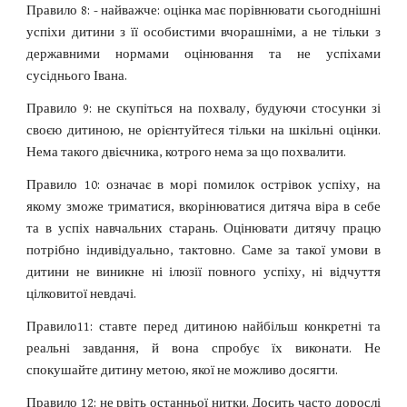
Правило 8: - найважче: оцінка має порівнювати сьогоднішні
успіхи дитини з її особистими вчорашніми, а не тільки з
державними нормами оцінювання та не успіхами
сусіднього Івана.
Правило 9: не скупіться на похвалу, будуючи стосунки зі
своєю дитиною, не орієнтуйтеся тільки на шкільні оцінки.
Нема такого двієчника, котрого нема за що похвалити.
Правило 10: означає в морі помилок острівок успіху, на
якому зможе триматися, вкорінюватися дитяча віра в себе
та в успіх навчальних старань. Оцінювати дитячу працю
потрібно індивідуально, тактовно. Саме за такої умови в
дитини не виникне ні ілюзії повного успіху, ні відчуття
цілковитої невдачі.
Правило11: ставте перед дитиною найбільш конкретні та
реальні завдання, й вона спробує їх виконати. Не
спокушайте дитину метою, якої не можливо досягти.
Правило 12: не рвіть останньої нитки. Досить часто дорослі