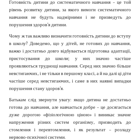
Готовність дитини до систематичного навчання – це той
рівень розвитку дитини, за якого вимоги систематичного
навчання не будуть надмірними і не призведуть до
порушення здоров’я дитини.
Чому ж так важливо визначити готовність дитини до вступу
в школу? Доведемо, що у дітей, не готових до навчання,
важко і достатньо довго відбувається підготовка адаптації,
пристосування до школи; у них значно частіше
проявляються труднощі навчання. Серед них значно більше
невстигаючих, і не тільки в першому класі, а й на далі ці діти
частіше серед невстигаючих, і саме в них наявні випадки
порушення стану здоров’я.
Батькам слід звернути увагу: якщо дитина не достатньо
готова до навчання, але навчається добре – це досягається
дуже дорогою «фізіологічною ціною» і виникає значне
напруження різних систем організму, призводить до
стомлення і перевтомлення, і як результат – розладу
нервово-психічної системи.