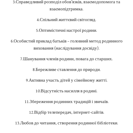
3.Справедливий розподіл обов’язків, взаємодопомога та
взаємопідтримка.
4.Спільний життєвий світогляд.
5.Оптимістичні настрої родини.
6.Особистий приклад батьків – головний метод родинного
виховання (наслідування досвіду).
7.Шанування членів родини, повага до старших.
8.Бережливе ставлення до природи.
9.Активна участь дітей у сімейному житті.
10.Відсутність насилля в родині.
11.Збереження родинних традицій і звичаїв.
12.Відбір телепередач, інтернет-сайтів.
13.Любов до читання, створення родинної бібліотеки.