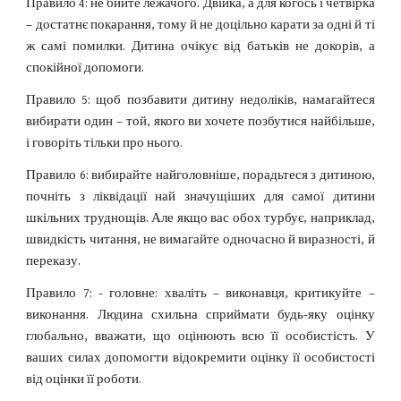
Правило 4: не бийте лежачого. Двійка, а для когось і четвірка
– достатнє покарання, тому й не доцільно карати за одні й ті
ж самі помилки. Дитина очікує від батьків не докорів, а
спокійної допомоги.
Правило 5: щоб позбавити дитину недоліків, намагайтеся
вибирати один – той, якого ви хочете позбутися найбільше,
і говоріть тільки про нього.
Правило 6: вибирайте найголовніше, порадьтеся з дитиною,
почніть з ліквідації най значущіших для самої дитини
шкільних труднощів. Але якщо вас обох турбує, наприклад,
швидкість читання, не вимагайте одночасно й виразності, й
переказу.
Правило 7: - головне: хваліть – виконавця, критикуйте –
виконання. Людина схильна сприймати будь-яку оцінку
глобально, вважати, що оцінюють всю її особистість. У
ваших силах допомогти відокремити оцінку її особистості
від оцінки її роботи.