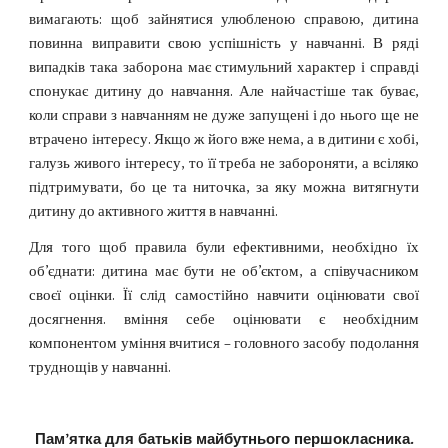
вимагають: щоб зайнятися улюбленою справою, дитина
повинна виправити свою успішність у навчанні. В ряді
випадків така заборона має стимульний характер і справді
спонукає дитину до навчання. Але найчастіше так буває,
коли справи з навчанням не дуже запущені і до нього ще не
втрачено інтересу. Якщо ж його вже нема, а в дитини є хобі,
галузь живого інтересу, то її треба не забороняти, а всіляко
підтримувати, бо це та ниточка, за яку можна витягнути
дитину до активного життя в навчанні.
Для того щоб правила були ефективними, необхідно їх
об’єднати: дитина має бути не об’єктом, а співучасником
своєї оцінки. Її слід самостійно навчити оцінювати свої
досягнення. вміння себе оцінювати є необхідним
компонентом уміння вчитися – головного засобу подолання
труднощів у навчанні.
Пам’ятка для батьків майбутнього першокласника.