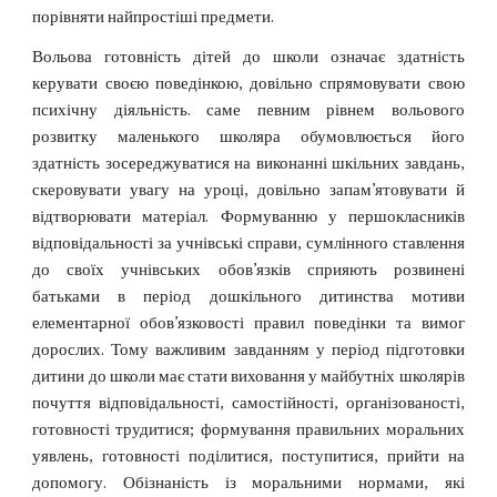
порівняти найпростіші предмети.
Вольова готовність дітей до школи означає здатність
керувати своєю поведінкою, довільно спрямовувати свою
психічну діяльність. саме певним рівнем вольового
розвитку маленького школяра обумовлюється його
здатність зосереджуватися на виконанні шкільних завдань,
скеровувати увагу на уроці, довільно запам’ятовувати й
відтворювати матеріал. Формуванню у першокласників
відповідальності за учнівські справи, сумлінного ставлення
до своїх учнівських обов’язків сприяють розвинені
батьками в період дошкільного дитинства мотиви
елементарної обов’язковості правил поведінки та вимог
дорослих. Тому важливим завданням у період підготовки
дитини до школи має стати виховання у майбутніх школярів
почуття відповідальності, самостійності, організованості,
готовності трудитися; формування правильних моральних
уявлень, готовності поділитися, поступитися, прийти на
допомогу. Обізнаність із моральними нормами, які