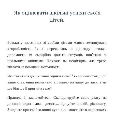
Як оцінювати шкільні успіхи своїх
дітей.
Батьки у взаєминах зі своїми дітьми мають зменшувати
хворобливість їхніх переживань з приводу невдач,
допомогти їм емоційно долати ситуації, пов’язані зі
шкільними оцінками. Похвала їм необхідна, але треба
вказати на помилки, неточності.
Як ставитися до шкільної оцінки в сім’ї? як зробити так, щоб
ваше ставлення позитивно впливало на вашу дитину, а не
ще більше її пригнічувало?
Правило 1: заспокойтеся. Сконцентруйте свою увагу на
диханні: один… два… десять… відчуйте спокій, рівновагу.
Згадайте про свої колишні «успіхи». «постійте в черевиках»