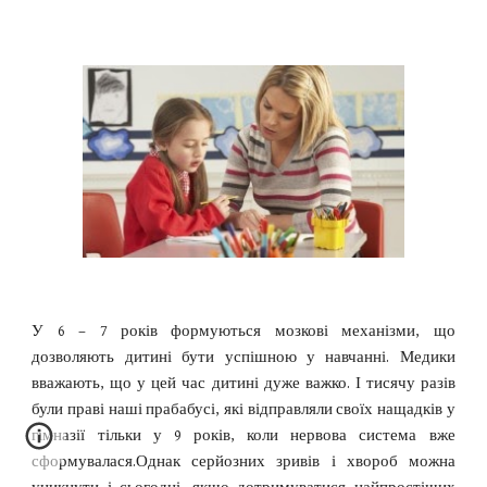
У 6 – 7 років формуються мозкові механізми, що
дозволяють дитині бути успішною у навчанні. Медики
вважають, що у цей час дитині дуже важко. І тисячу разів
були праві наші прабабусі, які відправляли своїх нащадків у
гімназії тільки у 9 років, коли нервова система вже
сформувалася.Однак серйозних зривів і хвороб можна