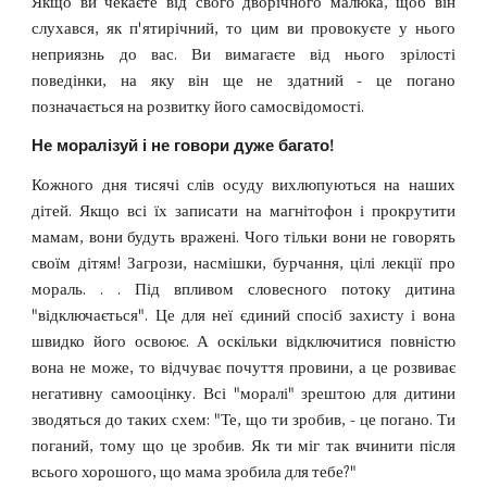
Якщо ви чекаєте від свого дворічного малюка, щоб він
слухався, як п'ятирічний, то цим ви провокуєте у нього
неприязнь до вас. Ви вимагаєте від нього зрілості
поведінки, на яку він ще не здатний - це погано
позначається на розвитку його самосвідомості.
Не моралізуй і не говори дуже багато!
Кожного дня тисячі слів осуду вихлюпуються на наших
дітей. Якщо всі їх записати на магнітофон і прокрутити
мамам, вони будуть вражені. Чого тільки вони не говорять
своїм дітям! Загрози, насмішки, бурчання, цілі лекції про
мораль. . . Під впливом словесного потоку дитина
"відключається". Це для неї єдиний спосіб захисту і вона
швидко його освоює. А оскільки відключитися повністю
вона не може, то відчуває почуття провини, а це розвиває
негативну самооцінку. Всі "моралі" зрештою для дитини
зводяться до таких схем: "Те, що ти зробив, - це погано. Ти
поганий, тому що це зробив. Як ти міг так вчинити після
всього хорошого, що мама зробила для тебе?"