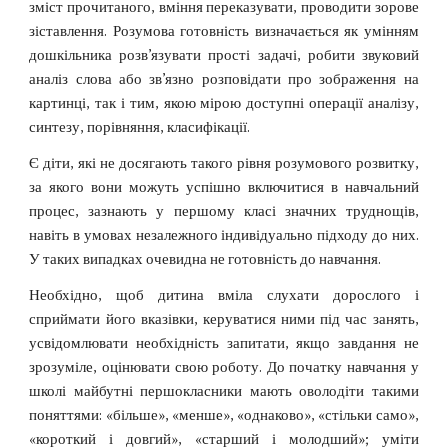
зміст прочитаного, вміння переказувати, проводити зорове
зіставлення. Розумова готовність визначається як умінням
дошкільника розв’язувати прості задачі, робити звуковий
аналіз слова або зв’язно розповідати про зображення на
картинці, так і тим, якою мірою доступні операції аналізу,
синтезу, порівняння, класифікації.
Є діти, які не досягають такого рівня розумового розвитку,
за якого вони можуть успішно включитися в навчальний
процес, зазнають у першому класі значних труднощів,
навіть в умовах незалежного індивідуально підходу до них.
У таких випадках очевидна не готовність до навчання.
Необхідно, щоб дитина вміла слухати дорослого і
сприймати його вказівки, керуватися ними під час занять,
усвідомлювати необхідність запитати, якщо завдання не
зрозуміле, оцінювати свою роботу. До початку навчання у
школі майбутні першокласники мають оволодіти такими
поняттями: «більше», «менше», «однаково», «стільки само»,
«короткий і довгий», «старший і молодший»; уміти