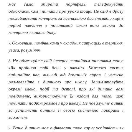
має сама збирати портфель, телефонувати
однокласникам і питати про уроки тощо. Не слід відразу
послаблювати контроль за навчальною діяльністю, якщо в
період навчання в початковій школі вона звикла до
контролю з вашого боку.
7. Основними помічниками у складних ситуаціях є терпіння,
увага, розуміння.
8. Не обмежуйте свій інтерес звичайним питанням типу:
«Як пройшов твій день у школі?». Кожного тижня
вибирайте час, вільний від домашніх справ, і уважно
розмовляйте з дитиною про школу. Запам’ятовуйте
окремі імена, події та деталі, про які дитина вам
повідомляє, використовуйте їх надалі для того, щоб
починати подібні розмови про школу. Не пов’язуйте оцінки
за успішність дитини зі своєю системою покарань і
заохочень.
9. Ваша дитина має оцінювати свою гарну успішність як