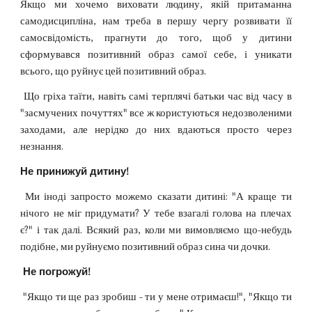
Якщо ми хочемо виховати людину, якій притаманна
самодисципліна, нам треба в першу чергу розвивати її
самосвідомість, прагнути до того, щоб у дитини
сформувався позитивний образ самої себе, і уникати
всього, що руйнує цей позитивний образ.
Що гріха таїти, навіть самі терплячі батьки час від часу в
"засмучених почуттях" все ж користуються недозволеними
заходами, але нерідко до них вдаються просто через
незнання.
Не принижуй дитину!
Ми іноді запросто можемо сказати дитині: "А краще ти
нічого не міг придумати? У тебе взагалі голова на плечах
є?" і так далі. Всякий раз, коли ми вимовляємо що-небудь
подібне, ми руйнуємо позитивний образ сина чи дочки.
Не погрожуй!
"Якщо ти ще раз зробиш - ти у мене отримаєш!", "Якщо ти