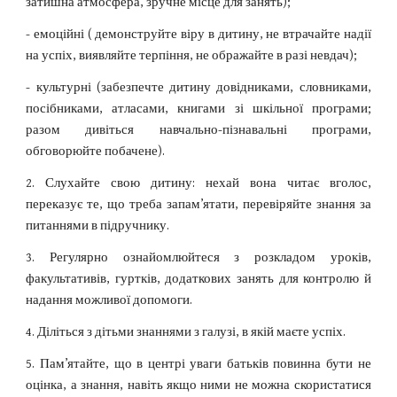
затишна атмосфера, зручне місце для занять);
- емоційні ( демонструйте віру в дитину, не втрачайте надії
на успіх, виявляйте терпіння, не ображайте в разі невдач);
- культурні (забезпечте дитину довідниками, словниками,
посібниками, атласами, книгами зі шкільної програми;
разом дивіться навчально-пізнавальні програми,
обговорюйте побачене).
2. Слухайте свою дитину: нехай вона читає вголос,
переказує те, що треба запам’ятати, перевіряйте знання за
питаннями в підручнику.
3. Регулярно ознайомлюйтеся з розкладом уроків,
факультативів, гуртків, додаткових занять для контролю й
надання можливої допомоги.
4. Діліться з дітьми знаннями з галузі, в якій маєте успіх.
5. Пам’ятайте, що в центрі уваги батьків повинна бути не
оцінка, а знання, навіть якщо ними не можна скористатися