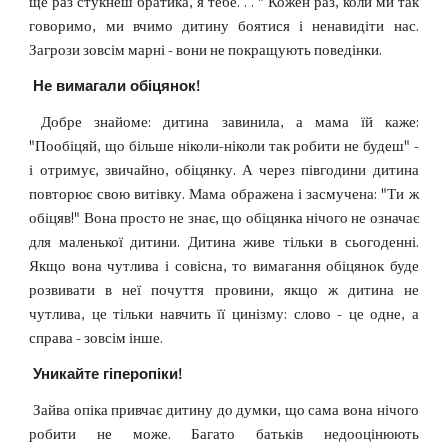
ще раз стукнеш братика, я тебе. . . " Кожен раз, коли ми так
говоримо, ми вчимо дитину боятися і ненавидіти нас.
Загрози зовсім марні - вони не покращують поведінки.
Не вимагали обіцянок!
Добре знайоме: дитина завинила, а мама їй каже:
"Пообіцяй, що більше ніколи-ніколи так робити не будеш" -
і отримує, звичайно, обіцянку. А через півгодини дитина
повторює свою витівку. Мама ображена і засмучена: "Ти ж
обіцяв!" Вона просто не знає, що обіцянка нічого не означає
для маленької дитини. Дитина живе тільки в сьогоденні.
Якщо вона чутлива і совісна, то вимагання обіцянок буде
розвивати в неї почуття провини, якщо ж дитина не
чутлива, це тільки навчить її цинізму: слово - це одне, а
справа - зовсім інше.
Уникайте гіперопіки!
Зайва опіка привчає дитину до думки, що сама вона нічого
робити не може. Багато батьків недооцінюють