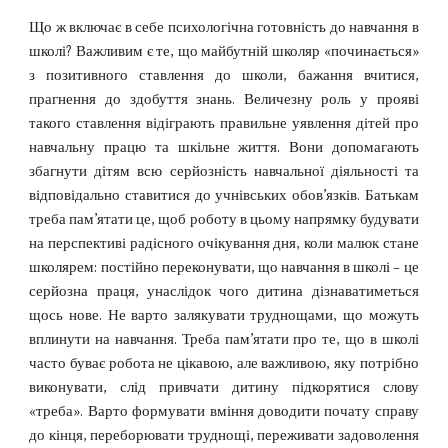
Що ж включає в себе психологічна готовність до навчання в
школі? Важливим є те, що майбутній школяр «починається»
з позитивного ставлення до школи, бажання вчитися,
прагнення до здобуття знань. Величезну роль у прояві
такого ставлення відіграють правильне уявлення дітей про
навчальну працю та шкільне життя. Вони допомагають
збагнути дітям всю серйозність навчальної діяльності та
відповідально ставитися до учнівських обов’язків. Батькам
треба пам’ятати це, щоб роботу в цьому напрямку будувати
на перспективі радісного очікування дня, коли малюк стане
школярем: постійно переконувати, що навчання в школі – це
серйозна праця, унаслідок чого дитина дізнаватиметься
щось нове. Не варто залякувати труднощами, що можуть
вплинути на навчання. Треба пам’ятати про те, що в школі
часто буває робота не цікавою, але важливою, яку потрібно
виконувати, слід привчати дитину підкорятися слову
«треба». Варто формувати вміння доводити почату справу
до кінця, переборювати труднощі, переживати задоволення