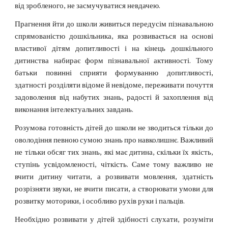
від зробленого, не засмучуватися невдачею.
Прагнення йти до школи живиться передусім пізнавальною
спрямованістю дошкільника, яка розвивається на основі
властивої дітям допитливості і на кінець дошкільного
дитинства набирає форм пізнавальної активності. Тому
батьки повинні сприяти формуванню допитливості,
здатності розділяти відоме й невідоме, переживати почуття
задоволення від набутих знань, радості й захоплення від
виконання інтелектуальних завдань.
Розумова готовність дітей до школи не зводиться тільки до
оволодіння певною сумою знань про навколишнє. Важливий
не тільки обсяг тих знань, які має дитина, скільки їх якість,
ступінь усвідомленості, чіткість. Саме тому важливо не
вчити дитину читати, а розвивати мовлення, здатність
розрізняти звуки, не вчити писати, а створювати умови для
розвитку моторики, і особливо рухів руки і пальців.
Необхідно розвивати у дітей здібності слухати, розуміти