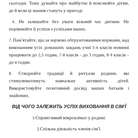
сьогодні. Тому думайте про майбутнє й пояснюйте дітям,
де й коли ці знання стануть у пригоді.
6. Не залишайте без уваги вільний час дитини. Не
порівнюйте її успіхи з успіхами інших.
7. Пам’ятайте, що,за науково обгрунтованими нормами, над
виконанням усіх домашніх завдань учні 5-6 класів повинні
працювати до 2,5 годин, 7-8 класів – до 3 годин, 8-9 класів –
до 4 годин.
8. Створюйте традиції й ритуали родини, які
стимулюватимуть навчальну активність дітей.
Використовуйте позитивний досвід ваших батьків і
знайомих.
ВІД ЧОГО ЗАЛЕЖИТЬ УСПІХ ВИХОВАННЯ В СІМ’Ї
1.Сприятливий мікроклімат у родині.
2.Спільна діяльність членів сім’ї.