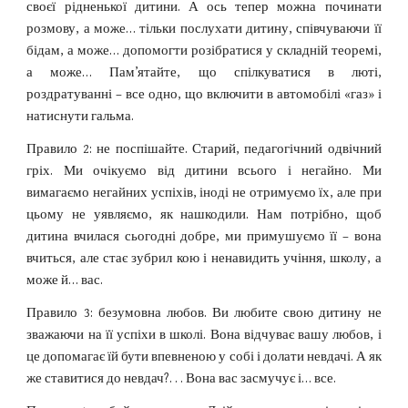
своєї рідненької дитини. А ось тепер можна починати
розмову, а може… тільки послухати дитину, співчуваючи її
бідам, а може… допомогти розібратися у складній теоремі,
а може… Пам’ятайте, що спілкуватися в люті,
роздратуванні – все одно, що включити в автомобілі «газ» і
натиснути гальма.
Правило 2: не поспішайте. Старий, педагогічний одвічний
гріх. Ми очікуємо від дитини всього і негайно. Ми
вимагаємо негайних успіхів, іноді не отримуємо їх, але при
цьому не уявляємо, як нашкодили. Нам потрібно, щоб
дитина вчилася сьогодні добре, ми примушуємо її – вона
вчиться, але стає зубрил кою і ненавидить учіння, школу, а
може й… вас.
Правило 3: безумовна любов. Ви любите свою дитину не
зважаючи на її успіхи в школі. Вона відчуває вашу любов, і
це допомагає їй бути впевненою у собі і долати невдачі. А як
же ставитися до невдач?. . . Вона вас засмучує і… все.